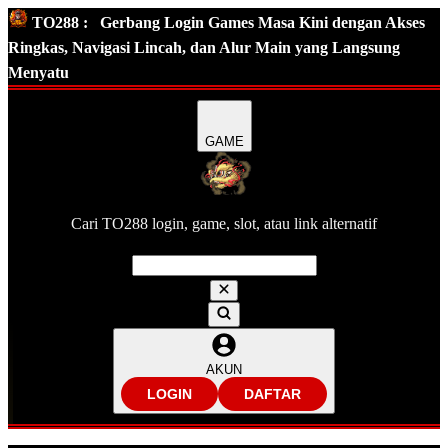
TO288 :
Gerbang Login Games Masa Kini dengan Akses
Ringkas, Navigasi Lincah, dan Alur Main yang Langsung
Menyatu
GAME
Cari TO288 login, game, slot, atau link alternatif
AKUN
LOGIN
DAFTAR