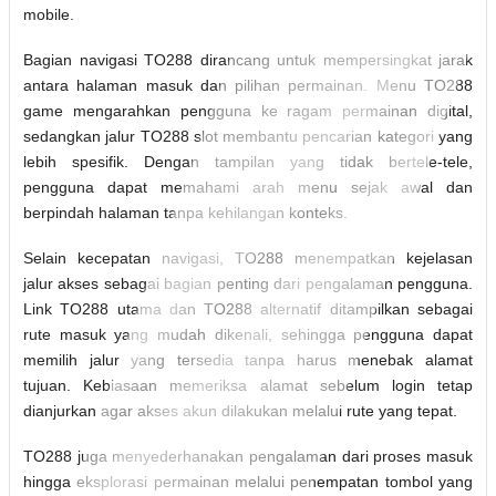
mobile.
Bagian navigasi TO288 dirancang untuk mempersingkat jarak
antara halaman masuk dan pilihan permainan. Menu TO288
game mengarahkan pengguna ke ragam permainan digital,
sedangkan jalur TO288 slot membantu pencarian kategori yang
lebih spesifik. Dengan tampilan yang tidak bertele-tele,
pengguna dapat memahami arah menu sejak awal dan
berpindah halaman tanpa kehilangan konteks.
Selain kecepatan navigasi, TO288 menempatkan kejelasan
jalur akses sebagai bagian penting dari pengalaman pengguna.
Link TO288 utama dan TO288 alternatif ditampilkan sebagai
rute masuk yang mudah dikenali, sehingga pengguna dapat
memilih jalur yang tersedia tanpa harus menebak alamat
tujuan. Kebiasaan memeriksa alamat sebelum login tetap
dianjurkan agar akses akun dilakukan melalui rute yang tepat.
TO288 juga menyederhanakan pengalaman dari proses masuk
hingga eksplorasi permainan melalui penempatan tombol yang