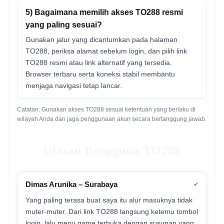
5) Bagaimana memilih akses TO288 resmi
yang paling sesuai?
Gunakan jalur yang dicantumkan pada halaman
TO288, periksa alamat sebelum login, dan pilih link
TO288 resmi atau link alternatif yang tersedia.
Browser terbaru serta koneksi stabil membantu
menjaga navigasi tetap lancar.
Catatan: Gunakan akses TO288 sesuai ketentuan yang berlaku di
wilayah Anda dan jaga penggunaan akun secara bertanggung jawab.
Ulasan Pengguna TO288
Dimas Arunika – Surabaya
✔
Yang paling terasa buat saya itu alur masuknya tidak
muter-muter. Dari link TO288 langsung ketemu tombol
login, lalu menu game terbuka dengan susunan yang