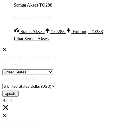
Semua Akses TO288
Bantuan TO288
Status Akses
TO288
Hubungi TO288
Lihat Semua Akses
Atur Preferensi Akses TO288
Wilayah Akses:
Preferensi Tampilan:
Batal