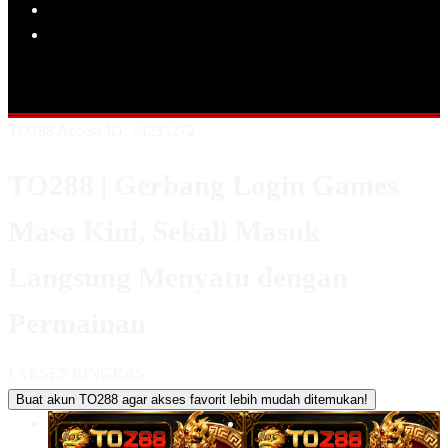
Jelajah Akses TO288
Pilihan TO288
Lihat Semua Akses
TO288
TO288 LOGIN
TO288 GAME
TO288
SLOT
LINK TO288
TO288 RESMI
TO288 ALTERNATIF
TO288 Access ID: 74235272
TO288 | Gerbang Login Games
Masa Kini, Sekali Masuk
Langsung Menyatu dengan
Permainan
I
AKSES RINGKAS
Buat akun TO288 agar akses favorit lebih mudah ditemukan!