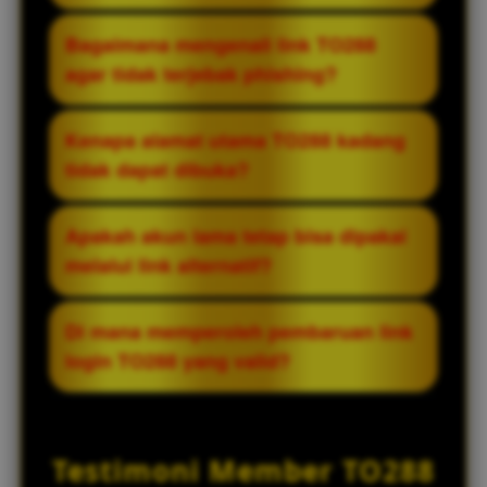
Jalur alternatif berfungsi sebagai rute
Bagaimana mengenali link TO288
masuk tambahan ketika alamat utama sulit
agar tidak terjebak phishing?
dijangkau, sedang diperbarui, atau terkena
pembatasan jaringan. Akses tersebut
Periksa susunan alamat situs secara teliti
Kenapa alamat utama TO288 kadang
mengarahkan pengguna menuju layanan
dan gunakan tautan yang dibagikan
tidak dapat dibuka?
TO288 melalui koneksi server yang tetap
melalui kanal resmi. Hindari halaman yang
stabil.
meminta informasi tidak wajar, memiliki
Gangguan dapat dipengaruhi oleh
Apakah akun lama tetap bisa dipakai
ejaan domain mencurigakan, atau
pemeliharaan sistem, kepadatan trafik,
melalui link alternatif?
mengarahkan Anda mengunduh berkas
perubahan rute server, atau kebijakan
dari sumber asing.
jaringan dari penyedia internet. Dalam
Ya. Selama tautan tersebut benar-benar
Di mana memperoleh pembaruan link
kondisi tersebut, pengguna dapat
mengarah ke sistem resmi TO288,
login TO288 yang valid?
memakai link alternatif terpercaya yang
pengguna tetap dapat masuk memakai
masih terhubung dengan layanan resmi.
username dan kata sandi yang telah
Simpan halaman resmi yang sudah
terdaftar. Informasi akun dan riwayat
diverifikasi atau tanyakan langsung melalui
Testimoni Member TO288
aktivitas akan tetap tersinkron pada server
pusat bantuan TO288. Jangan mengambil