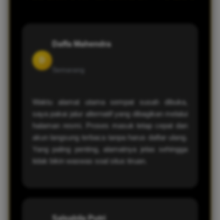
yang sama.
tautan dari pesan acak, kolom komentar,
maupun situs tidak dikenal yang
mengatasnamakan layanan resmi.
Daffa Mahendra
D
Semarang
Waktu alamat utama sempat susah dibuka,
saya pakai jalur alternatif yang dibagikan melalui
halaman resmi. Proses masuk tetap cepat dan
akun langsung terbaca tanpa harus daftar ulang.
Yang paling penting, alamatnya jelas sehingga
tidak bikin waswas soal situs tiruan.
Salsabila Putri