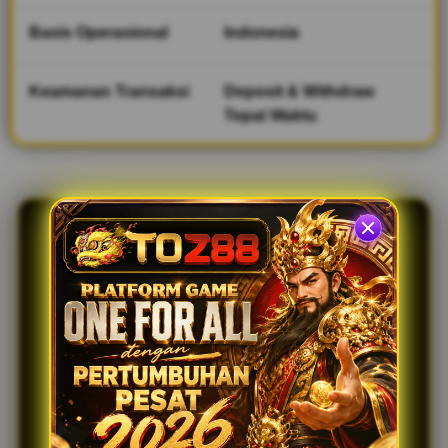
e
d
Basis Operasional
Indonesia
e
t
Keamanan Transaksi
Deposit & Withdraw
a
i
Tepat Waktu
l
s
TO288 Login Link
Alternatif
Terpercaya
Langsung Dari