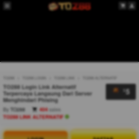
TO288
TO288 LOGIN
TO288 LINK
TO288 ALTERNATIF
TO288 Login Link Alternatif
5
$
Terpercaya Langsung Dari Server
Menghindari Phising
By
TO288
404
sales
TO288 LINK ALTERNATIF