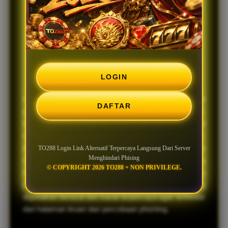
Server
Menghindari
Phising
LOGIN
Keamanan akses dan kelancaran koneksi menjadi hal
DAFTAR
penting saat hendak masuk ke sebuah platform digital.
Karena itu,
TO288
menyediakan jalur login alternatif
resmi yang terhubung langsung dengan sistem server.
Akses ini dirancang untuk membantu pengguna tetap
TO288 Login Link Alternatif Terpercaya Langsung Dari Server
Menghindari Phising
masuk dengan lancar ketika alamat utama sedang
© COPYRIGHT 2026 TO288 + NON PRIVILEGE.
mengalami pembatasan, gangguan teknis, atau
pemeliharaan sementara. Pastikan alamat yang
digunakan berasal dari kanal terpercaya agar terhindar
dari halaman tiruan dan percobaan phishing.