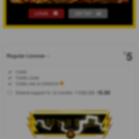
LOGIN
DAFTAR
Show More
5
$
Regular License
Regular
Included:
TO288
License
Included:
TO288 LOGIN
SELECTED
Included:
TO288 LINK ALTERNATIF
88
$
100.00
5.00
Extend support to 12 months
$
$
Masuk ke
TO288
lewat jalur
alternatif
resmi yang
tersambung
langsung