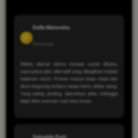
yang sama.
tautan dari pesan acak, kolom komentar,
maupun situs tidak dikenal yang
mengatasnamakan layanan resmi.
Daffa Mahendra
D
Semarang
Waktu alamat utama sempat susah dibuka,
saya pakai jalur alternatif yang dibagikan melalui
halaman resmi. Proses masuk tetap cepat dan
akun langsung terbaca tanpa harus daftar ulang.
Yang paling penting, alamatnya jelas sehingga
tidak bikin waswas soal situs tiruan.
Salsabila Putri