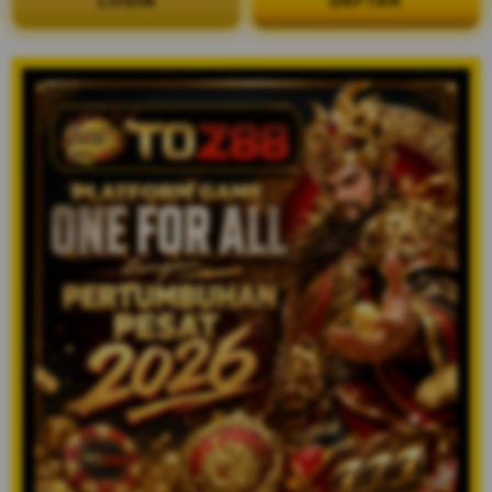
LOGIN
DAFTAR